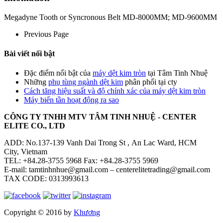
Megadyne Tooth or Syncronous Belt MD-8000MM; MD-9600MM
Previous Page
Bài viết nổi bật
Đặc điểm nổi bật của
máy dệt kim tròn
tại Tâm Tinh Nhuệ
Những
phụ tùng ngành dệt kim
phân phối tại cty
Cách tăng hiệu suất và độ chính xác của máy dệt kim tròn
Máy biến tần hoạt động ra sao
CÔNG TY TNHH MTV TÂM TINH NHUỆ - CENTER
ELITE CO., LTD
ADD: No.137-139 Vanh Dai Trong St , An Lac Ward, HCM
City, Vietnam
TEL: +84.28-3755 5968 Fax: +84.28-3755 5969
E-mail: tamtinhnhue@gmail.com – centerelitetrading@gmail.com
TAX CODE: 0313993613
Copyright © 2016 by
Khương