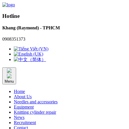
Hotline
Khang (Raymond) - TPHCM
0908351373
Menu
Home
About Us
Needles and accessories
Equipment
Knitting cylinder repair
News
Recruitment
Contact